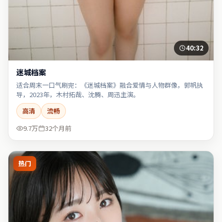
40:32
迷城档案
适合周末一口气刷完：《迷城档案》融合爱情与人物群像，郭帆执
导，2023年，木村拓哉、沈腾、周迅主演。
高清
流畅
9.7万
32个月前
热门