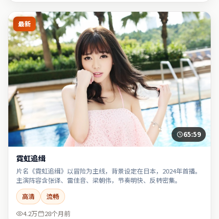
最新
65:59
霓虹追缉
片名《霓虹追缉》以冒险为主线，背景设定在日本，2024年首播。
主演阵容含张译、雷佳音、梁朝伟，节奏明快、反转密集。
高清
流畅
4.2万
28个月前