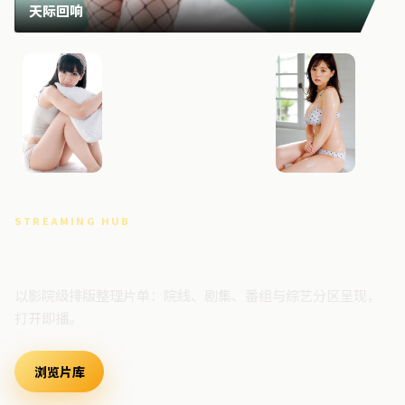
天际回响
逆光边界
狂潮追
STREAMING HUB
高清视频门户
以影院级排版整理片单：院线、剧集、番组与综艺分区呈现，
打开即播。
浏览片库
最新上架