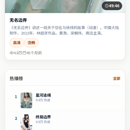
49:46
无名边界
《无名边界》讲述一段关于信任与抉择的故事（动漫）。中国大陆
制作，2022年，林超贤作品，黄渤、梁朝伟、周迅主演。
高清
流畅
4.8万
45个月前
热播榜
全部
星河追缉
1
9.8万
热度
终局边界
2
9.8万
热度