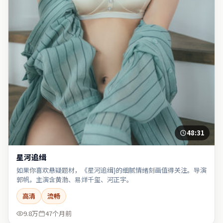
48:31
星河追缉
如果你喜欢悬疑题材，《星河追缉}的细腻情绪刻画值得关注。导演
郭帆，主演含黄渤、易烊千玺、河正宇。
高清
流畅
9.8万
47个月前