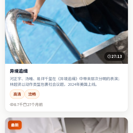
27:13
异境追缉
河正宇、汤唯、易烊千玺在《异境追缉》中带来层次分明的表演；
林超贤以动作类型包裹社会议题，2024年美国上线。
高清
流畅
8.7千
27个月前
最新