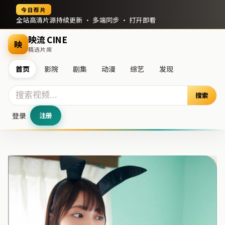
今日荐片
全站高清片源持续更新 · 多端同步 · 打开即看
映流 CINE
映
精选片库
首页
影院
剧集
动漫
综艺
发现
搜索
登录
注册