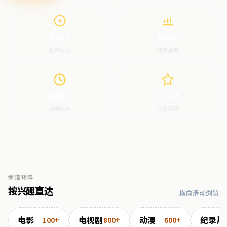
100+
800+
影片收录
剧集更新
600+
7×24
动漫综艺
在线畅看
频道矩阵
按兴趣直达
横向滑动浏览
电影
电视剧
动漫
纪录片
100+
800+
600+