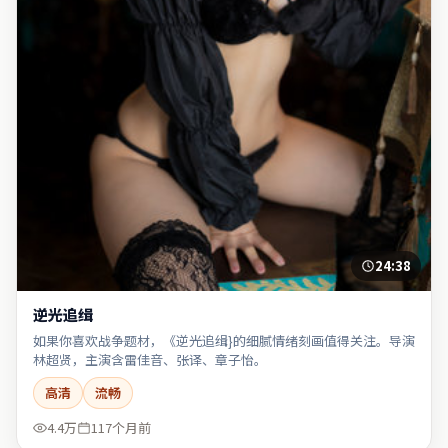
24:38
逆光追缉
如果你喜欢战争题材，《逆光追缉}的细腻情绪刻画值得关注。导演
林超贤，主演含雷佳音、张译、章子怡。
高清
流畅
4.4万
117个月前