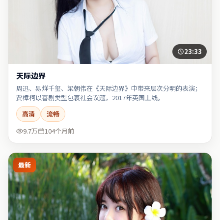
23:33
天际边界
周迅、易烊千玺、梁朝伟在《天际边界》中带来层次分明的表演；
贾樟柯以喜剧类型包裹社会议题，2017年英国上线。
高清
流畅
9.7万
104个月前
最新