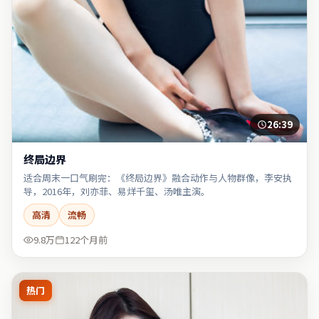
26:39
终局边界
适合周末一口气刷完：《终局边界》融合动作与人物群像，李安执
导，2016年，刘亦菲、易烊千玺、汤唯主演。
高清
流畅
9.8万
122个月前
热门