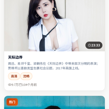
23:33
天际边界
周迅、易烊千玺、梁朝伟在《天际边界》中带来层次分明的表演；
贾樟柯以喜剧类型包裹社会议题，2017年英国上线。
高清
流畅
9.7万
104个月前
热门