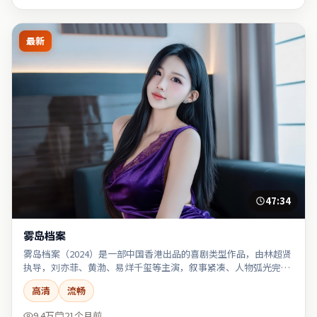
最新
47:34
雾岛档案
雾岛档案（2024）是一部中国香港出品的喜剧类型作品，由林超贤
执导，刘亦菲、黄渤、易烊千玺等主演，叙事紧凑、人物弧光完
整。
高清
流畅
9.4万
21个月前