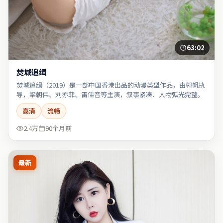
63:02
焚城追缉
焚城追缉（2019）是一部中国香港出品的动漫类型作品，由郭帆执
导，梁朝伟、刘亦菲、雷佳音等主演，叙事紧凑、人物弧光完整。
高清
流畅
2.4万
90个月前
最新