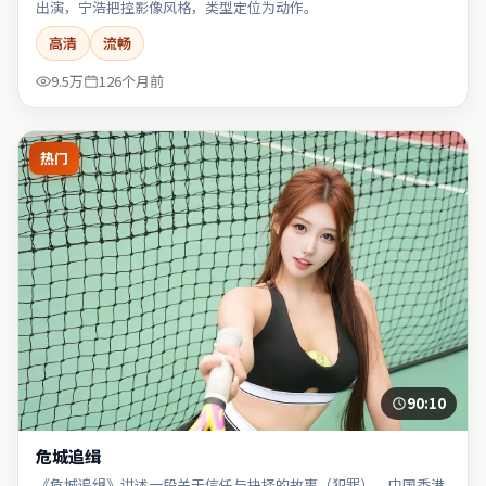
出演，宁浩把控影像风格，类型定位为动作。
高清
流畅
9.5万
126个月前
热门
90:10
危城追缉
《危城追缉》讲述一段关于信任与抉择的故事（犯罪）。中国香港